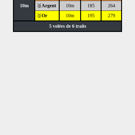
10m
🥈
Argent
10m
185
264
🥇
Or
10m
195
279
5 volées de 6 traits