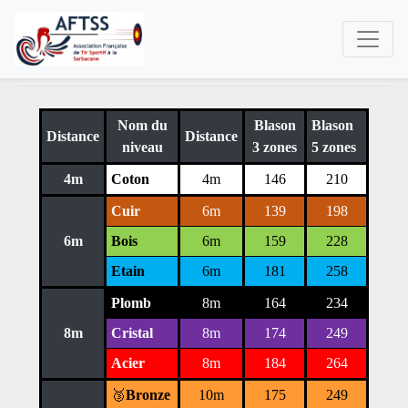
Nom du
Blason
Blason
Distance
Distance
niveau
3 zones
5 zones
4m
Coton
4m
146
210
Cuir
6m
139
198
6m
Bois
6m
159
228
Etain
6m
181
258
Plomb
8m
164
234
8m
Cristal
8m
174
249
Acier
8m
184
264
🥉
Bronze
10m
175
249